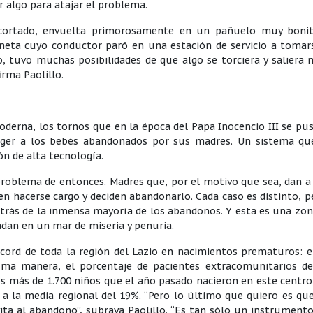
 algo para atajar el problema.
n cortado, envuelta primorosamente en un pañuelo muy bonit
neta cuyo conductor paró en una estación de servicio a tomar
go, tuvo muchas posibilidades de que algo se torciera y saliera 
rma Paolillo.
moderna, los tornos que en la época del Papa Inocencio III se pu
oger a los bebés abandonados por sus madres. Un sistema qu
n de alta tecnología.
problema de entonces. Madres que, por el motivo que sea, dan a
n hacerse cargo y deciden abandonarlo. Cada caso es distinto, p
trás de la inmensa mayoría de los abandonos. Y esta es una zo
dan en un mar de miseria y penuria.
récord de toda la región del Lazio en nacimientos prematuros: 
sma manera, el porcentaje de pacientes extracomunitarios de
los más de 1.700 niños que el año pasado nacieron en este centr
 a la media regional del 19%. “Pero lo último que quiero es qu
vita al abandono”, subraya Paolillo. “Es tan sólo un instrument