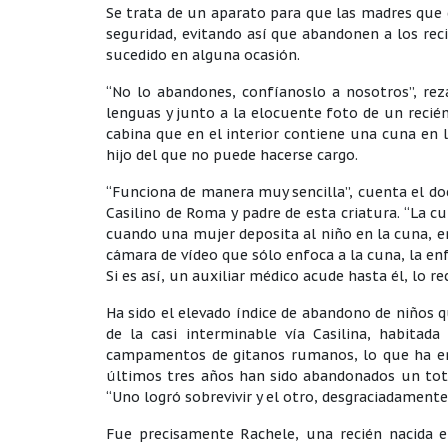
Se trata de un aparato para que las madres que 
seguridad, evitando así que abandonen a los rec
sucedido en alguna ocasión.
“No lo abandones, confíanoslo a nosotros”, reza
lenguas y junto a la elocuente foto de un recién
cabina que en el interior contiene una cuna en
hijo del que no puede hacerse cargo.
“Funciona de manera muy sencilla”, cuenta el doc
Casilino de Roma y padre de esta criatura. “La 
cuando una mujer deposita al niño en la cuna, en
cámara de vídeo que sólo enfoca a la cuna, la e
Si es así, un auxiliar médico acude hasta él, lo rec
Ha sido el elevado índice de abandono de niños qu
de la casi interminable vía Casilina, habita
campamentos de gitanos rumanos, lo que ha emp
últimos tres años han sido abandonados un tota
“Uno logró sobrevivir y el otro, desgraciadament
Fue precisamente Rachele, una recién nacida e