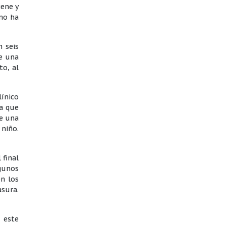
iene y
omo ha
n seis
de una
to, al
línico
ra que
te una
 niño.
 final
gunos
n los
asura.
 este