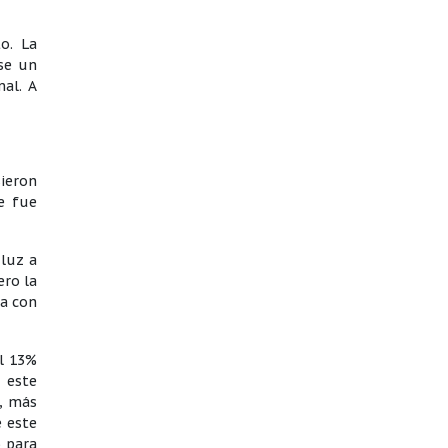
o. La
se un
mal. A
sieron
e fue
 luz a
ero la
na con
el 13%
 este
o, más
e este
o para