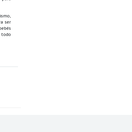
mismo,
ra ser
bebés
r todo