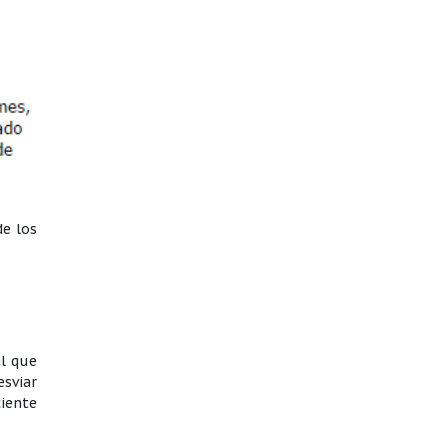
de los
al que
sviar
ciente