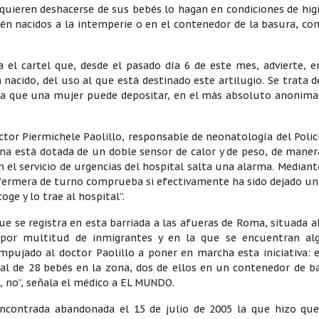
quieren deshacerse de sus bebés lo hagan en condiciones de hig
ién nacidos a la intemperie o en el contenedor de la basura, c
 el cartel que, desde el pasado día 6 de este mes, advierte, e
 nacido, del uso al que está destinado este artilugio. Se trata 
 la que una mujer puede depositar, en el más absoluto anonima
tor Piermichele Paolillo, responsable de neonatología del Polic
cuna está dotada de un doble sensor de calor y de peso, de mane
 el servicio de urgencias del hospital salta una alarma. Median
nfermera de turno comprueba si efectivamente ha sido dejado un
oge y lo trae al hospital”.
e se registra en esta barriada a las afueras de Roma, situada al
da por multitud de inmigrantes y en la que se encuentran al
ujado al doctor Paolillo a poner en marcha esta iniciativa: e
l de 28 bebés en la zona, dos de ellos en un contenedor de b
e, no”, señala el médico a EL MUNDO.
ncontrada abandonada el 15 de julio de 2005 la que hizo que