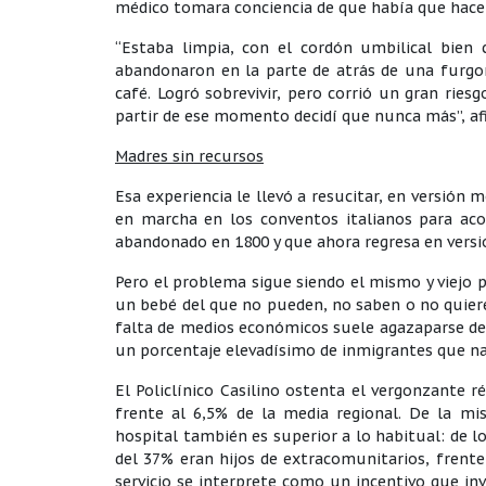
médico tomara conciencia de que había que hacer
“Estaba limpia, con el cordón umbilical bie
abandonaron en la parte de atrás de una furgo
café. Logró sobrevivir, pero corrió un gran ries
partir de ese momento decidí que nunca más”, afi
Madres sin recursos
Esa experiencia le llevó a resucitar, en versión 
en marcha en los conventos italianos para ac
abandonado en 1800 y que ahora regresa en versió
Pero el problema sigue siendo el mismo y viejo 
un bebé del que no pueden, no saben o no quiere
falta de medios económicos suele agazaparse de
un porcentaje elevadísimo de inmigrantes que na
El Policlínico Casilino ostenta el vergonzante 
frente al 6,5% de la media regional. De la mi
hospital también es superior a lo habitual: de 
del 37% eran hijos de extracomunitarios, frente
servicio se interprete como un incentivo que in