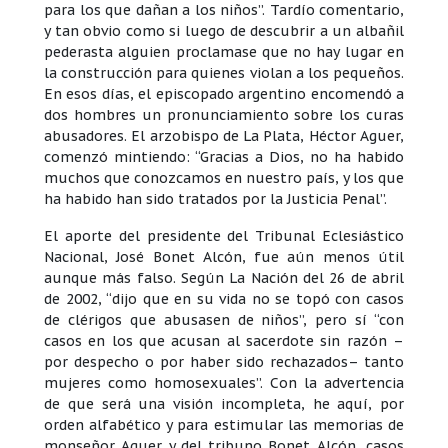
para los que dañan a los niños”. Tardío comentario,
y tan obvio como si luego de descubrir a un albañil
pederasta alguien proclamase que no hay lugar en
la construcción para quienes violan a los pequeños.
En esos días, el episcopado argentino encomendó a
dos hombres un pronunciamiento sobre los curas
abusadores. El arzobispo de La Plata, Héctor Aguer,
comenzó mintiendo: “Gracias a Dios, no ha habido
muchos que conozcamos en nuestro país, y los que
ha habido han sido tratados por la Justicia Penal”.
El aporte del presidente del Tribunal Eclesiástico
Nacional, José Bonet Alcón, fue aún menos útil
aunque más falso. Según La Nación del 26 de abril
de 2002, “dijo que en su vida no se topó con casos
de clérigos que abusasen de niños”, pero sí “con
casos en los que acusan al sacerdote sin razón –
por despecho o por haber sido rechazados– tanto
mujeres como homosexuales”. Con la advertencia
de que será una visión incompleta, he aquí, por
orden alfabético y para estimular las memorias de
monseñor Aguer y del tribuno Bonet Alcón, casos