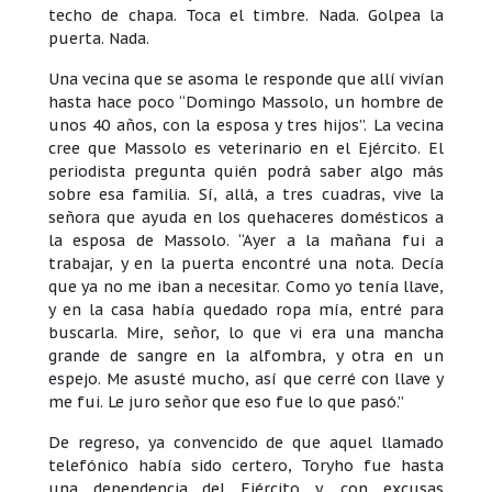
techo de chapa. Toca el timbre. Nada. Golpea la
puerta. Nada.
Una vecina que se asoma le responde que allí vivían
hasta hace poco “Domingo Massolo, un hombre de
unos 40 años, con la esposa y tres hijos”. La vecina
cree que Massolo es veterinario en el Ejército. El
periodista pregunta quién podrá saber algo más
sobre esa familia. Sí, allá, a tres cuadras, vive la
señora que ayuda en los quehaceres domésticos a
la esposa de Massolo. “Ayer a la mañana fui a
trabajar, y en la puerta encontré una nota. Decía
que ya no me iban a necesitar. Como yo tenía llave,
y en la casa había quedado ropa mía, entré para
buscarla. Mire, señor, lo que vi era una mancha
grande de sangre en la alfombra, y otra en un
espejo. Me asusté mucho, así que cerré con llave y
me fui. Le juro señor que eso fue lo que pasó.”
De regreso, ya convencido de que aquel llamado
telefónico había sido certero, Toryho fue hasta
una dependencia del Ejército y, con excusas