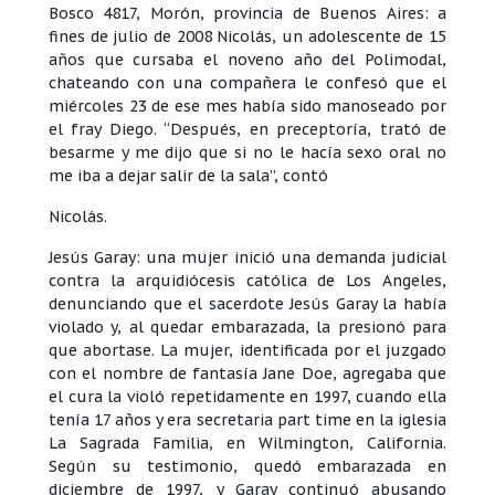
Bosco 4817, Morón, provincia de Buenos Aires: a
fines de julio de 2008 Nicolás, un adolescente de 15
años que cursaba el noveno año del Polimodal,
chateando con una compañera le confesó que el
miércoles 23 de ese mes había sido manoseado por
el fray Diego. “Después, en preceptoría, trató de
besarme y me dijo que si no le hacía sexo oral no
me iba a dejar salir de la sala”, contó
Nicolás.
Jesús Garay: una mujer inició una demanda judicial
contra la arquidiócesis católica de Los Angeles,
denunciando que el sacerdote Jesús Garay la había
violado y, al quedar embarazada, la presionó para
que abortase. La mujer, identificada por el juzgado
con el nombre de fantasía Jane Doe, agregaba que
el cura la violó repetidamente en 1997, cuando ella
tenía 17 años y era secretaria part time en la iglesia
La Sagrada Familia, en Wilmington, California.
Según su testimonio, quedó embarazada en
diciembre de 1997, y Garay continuó abusando