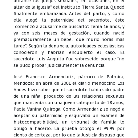
durante los juegos sexuales, “en ocasiones, en el
altar de la iglesia” del instituto Tierra Santa. Quedó
finalmente embarazada. Antes del parto, y como
ella alegó la paternidad del sacerdote, éste
“comenzó a acusarme de buscarlo”. Tenía 16 años, y
ya con seis meses de gestación, cuando nació
prematuramente un bebé, “que murió horas más
tarde”. Según la denuncia, autoridades eclesiásticas
conocieron y habrían encubierto el caso. El
sacerdote Luis Anguita fue sobreseído porque “no
se pudo probar judicialmente” la denuncia.
José Francisco Armendariz, párroco de Palmira,
Mendoza: en abril de 2001 el diario mendocino Los
Andes hizo saber que el sacerdote había sido padre
de una niña, producto de las relaciones sexuales
que mantenía con una joven catequista de 18 años,
Paola Vanina Quiroga. Como Armendariz se negó a
aceptar su paternidad y esquivaba un examen de
histocompatibilidad, un tribunal de familia lo
obligó a hacerlo. La prueba otorgó el 99,99 por
ciento de certeza, por lo que la Justicia dispuso que