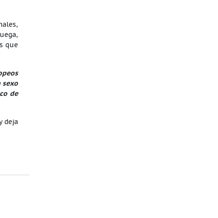
nales,
ruega,
as que
opeos
n sexo
ico de
y deja