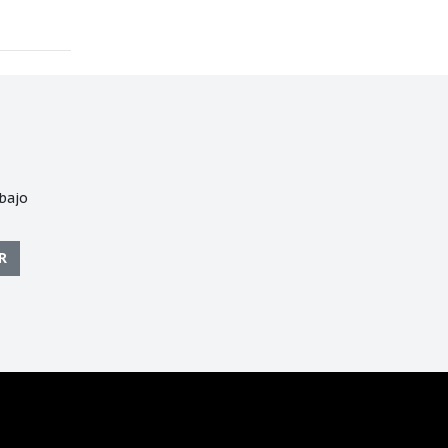
bajo
R