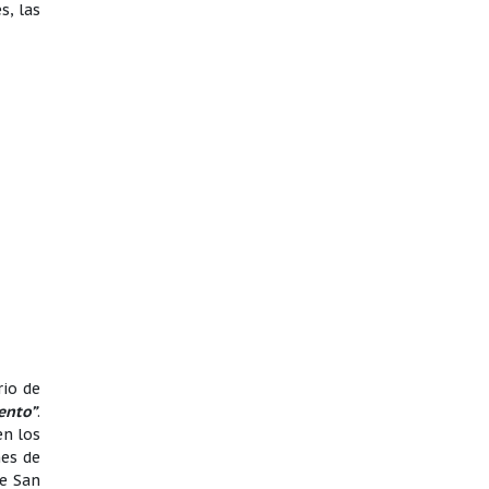
s, las
rio de
ento”
.
en los
nes de
de San