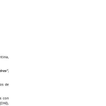
tina,
dres”
,
os de
as con
(DNI),