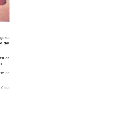
egoría
o del
tir de
n.
rie de
a Casa