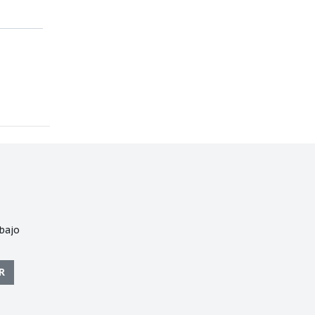
bajo
R