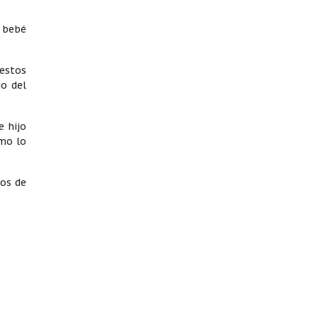
 bebé
estos
o del
e hijo
omo lo
ios de