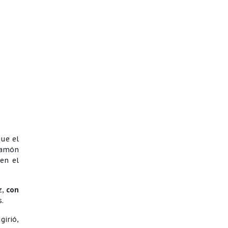
que el
Ramón
 en el
z,
con
s.
girió,