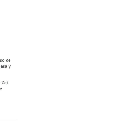
eso de
pasa y
. Get
e