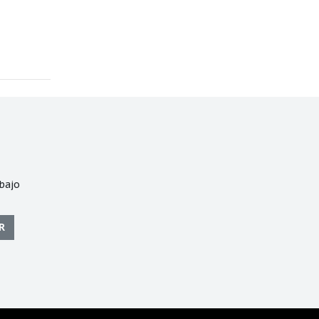
bajo
R