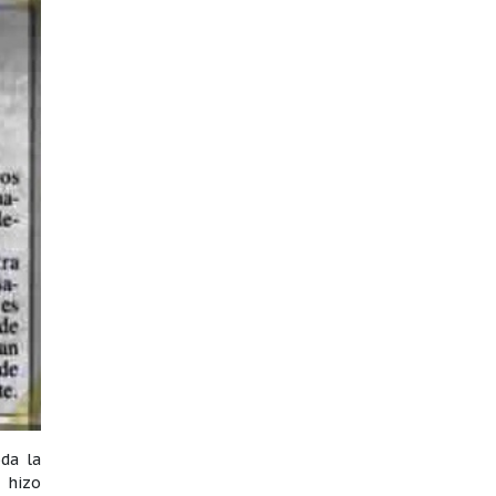
da la
 hizo