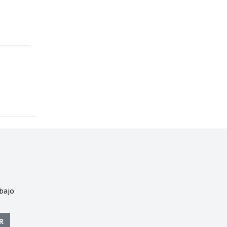
bajo
R