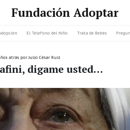
Fundación Adoptar
Adopción
El Telefono del Niño
Trata de Bebés
Pregun
años atrás
por
Julio César Ruiz
afini, digame usted…