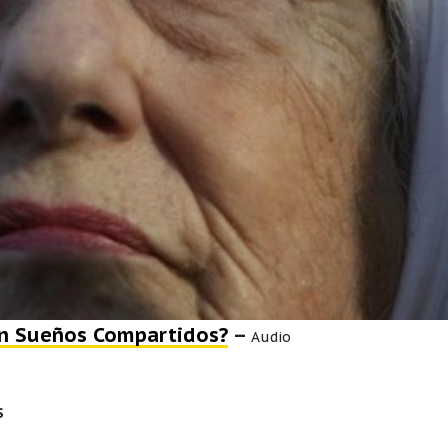
n Sueños Compartidos?
–
Audio
S