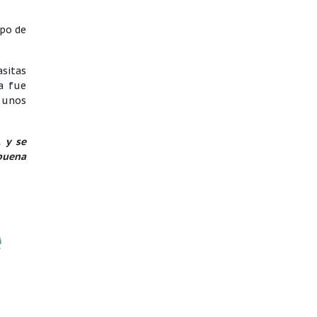
rpo de
asitas
a fue
, unos
 y se
 buena