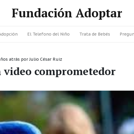
Fundación Adoptar
Adopción
El Telefono del Niño
Trata de Bebés
Pregun
años atrás
por
Julio César Ruiz
n video comprometedor