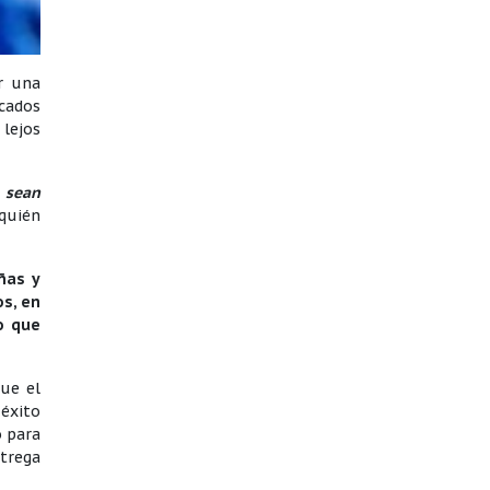
r una
lcados
 lejos
 sean
 quién
ñas y
os, en
o que
ue el
 éxito
o para
trega