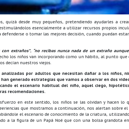
s, quizá desde muy pequeños, pretendiendo ayudarles a crea
 estimulándolos esencialmente a utilizar recursos propios incu
 defenderse o tomar las mejores decisión, cuando puedan estar
 con extraños”
,
“no recibas nunca nada de un extraño aunque
hecho los niños van incorporando como un hábito, al punto que
os decían nuestros viejos.
analizadas por adultos que necesitan dañar a los niños, ni
es han generado estrategias que vamos a observar en dos vide
cando el escenario habitual del niño, aquel ciego, hipotétic
ras recomendaciones.
uerzo en este sentido, los niños se las olvidan y hacen lo q
peeriencias que mostramos a continuación, nos alertan sobre el
biándole el escenario de conocimiento de la criatura, utilizand
do a la figura de un Papá Noé que con una bolsa grandota en