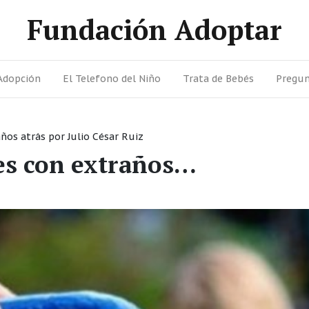
Fundación Adoptar
Adopción
El Telefono del Niño
Trata de Bebés
Pregun
años atrás
por
Julio César Ruiz
es con extraños…