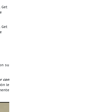
. Get
e
. Get
e
on su
r con
ión le
amente