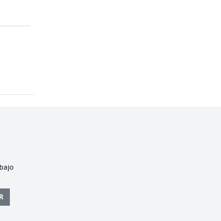
bajo
R