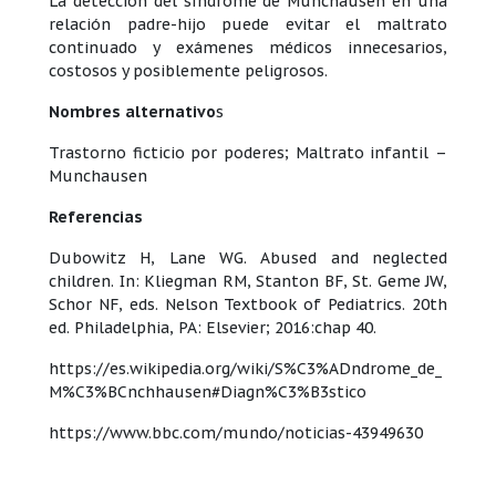
La detección del síndrome de Munchausen en una
relación padre-hijo puede evitar el maltrato
continuado y exámenes médicos innecesarios,
costosos y posiblemente peligrosos.
Nombres alternativo
s
Trastorno ficticio por poderes; Maltrato infantil –
Munchausen
Referencias
Dubowitz H, Lane WG. Abused and neglected
children. In: Kliegman RM, Stanton BF, St. Geme JW,
Schor NF, eds. Nelson Textbook of Pediatrics. 20th
ed. Philadelphia, PA: Elsevier; 2016:chap 40.
https://es.wikipedia.org/wiki/S%C3%ADndrome_de_
M%C3%BCnchhausen#Diagn%C3%B3stico
https://www.bbc.com/mundo/noticias-43949630