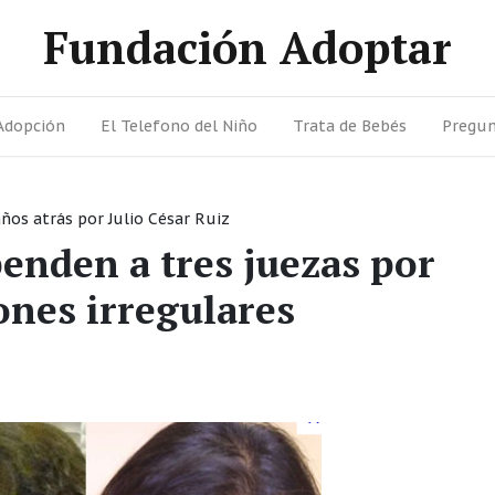
Fundación Adoptar
Adopción
El Telefono del Niño
Trata de Bebés
Pregun
años atrás
por
Julio César Ruiz
nden a tres juezas por
ones irregulares