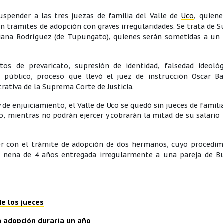
suspender a las tres juezas de familia del Valle de
Uco
, quien
en trámites de adopción con graves irregularidades. Se trata de 
iana Rodríguez (de Tupungato), quienes serán sometidas a un 
tos de prevaricato, supresión de identidad, falsedad ideológ
 público, proceso que llevó el juez de instrucción Oscar Ba
ativa de la Suprema Corte de Justicia.
 de enjuiciamiento, el Valle de Uco se quedó sin jueces de familia
o, mientras no podrán ejercer y cobrarán la mitad de su salario
ver con el trámite de adopción de dos hermanos, cuyo procedim
a nena de 4 años entregada irregularmente a una pareja de B
de los jueces
la adopción duraría un año