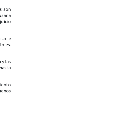
es son
Susana
juicio
ica e
lmes.
 y las
 hasta
iento
uenos